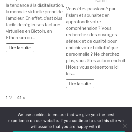
Karim
la tendance à la digitalisation,
Vous êtes passionné par
la monnaie virtuelle prend de
l’islam et souhaitez en
l’ampleur. En effet, c’est plus
approfondir votre
facile de régler ses factures
compréhension ? Vous
virtuelles en Bictoin, en
recherchez des ouvrages
Ethereum ou…
sérieux et de qualité pour
enrichir votre bibliothèque
Lire la suite
personnelle ? Ne cherchez
plus, vous êtes au bon endroit
! Nous vous présentons ici
les…
Lire la suite
Page:
Next
1
2
…
41
»
We use cookies to ensure that we give you the best
experience on our website. If you continue to use this site we
Copyright © AM Webzine quand l'information est digitale | Tous droits
will assume that you are happy with it.
réservés.