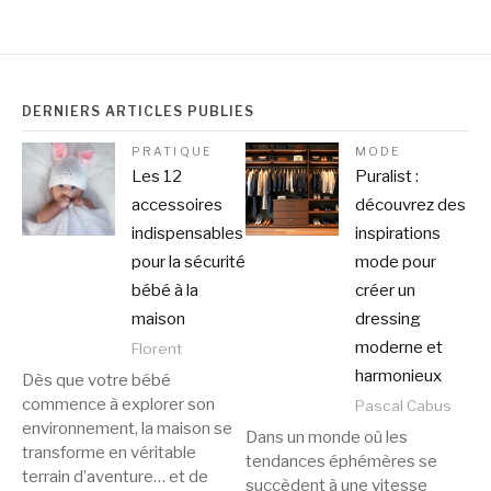
DERNIERS ARTICLES PUBLIÉS
PRATIQUE
MODE
Les 12
Puralist :
accessoires
découvrez des
indispensables
inspirations
pour la sécurité
mode pour
bébé à la
créer un
maison
dressing
moderne et
Florent
harmonieux
Dès que votre bébé
commence à explorer son
Pascal Cabus
environnement, la maison se
Dans un monde où les
transforme en véritable
tendances éphémères se
terrain d’aventure… et de
succèdent à une vitesse