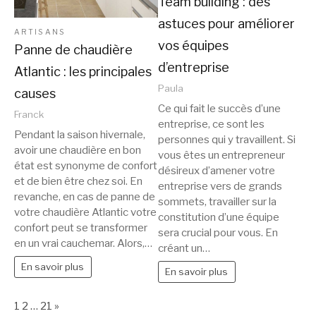
Team building : des
astuces pour améliorer
ARTISANS
vos équipes
Panne de chaudière
d’entreprise
Atlantic : les principales
Paula
causes
Ce qui fait le succès d’une
Franck
entreprise, ce sont les
Pendant la saison hivernale,
personnes qui y travaillent. Si
avoir une chaudière en bon
vous êtes un entrepreneur
état est synonyme de confort
désireux d’amener votre
et de bien être chez soi. En
entreprise vers de grands
revanche, en cas de panne de
sommets, travailler sur la
votre chaudière Atlantic votre
constitution d’une équipe
confort peut se transformer
sera crucial pour vous. En
en un vrai cauchemar. Alors,…
créant un…
En savoir plus
En savoir plus
Page:
Next
1
2
…
21
»