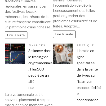
les intempéries et
traditions culinaires
l’accumulation de débris.
régionales, en passant par
L’encrassement des tuiles
des festivals locaux
peut engendrer des
méconnus, les trésors de la
problèmes d’humidité et de
culture française constituent
fuites. Adopter…
un patrimoine d’une richesse…
Lire la suite
Lire la suite
FINANCES
PRATIQUE
Se lancer dans
Librairie en
le trading de
ligne
cryptomonnaie
spécialisée
: Plus500
dans la vente
peut-être un
de livres sur
allié
l’islam : un
espace dédié à
Luc
la
La cryptomonnaie est le
nouveau placement à ne pas
connaissance
manquer en ce moment. Avec