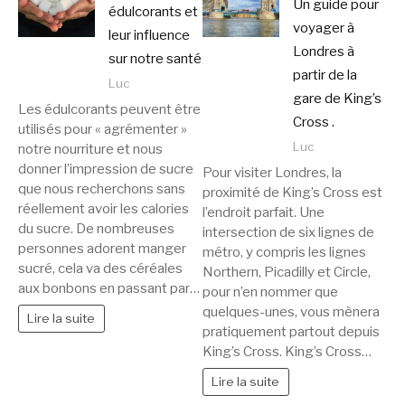
Un guide pour
édulcorants et
voyager à
leur influence
Londres à
sur notre santé
partir de la
Luc
gare de King’s
Les édulcorants peuvent être
Cross .
utilisés pour « agrémenter »
Luc
notre nourriture et nous
donner l’impression de sucre
Pour visiter Londres, la
que nous recherchons sans
proximité de King’s Cross est
réellement avoir les calories
l’endroit parfait. Une
du sucre. De nombreuses
intersection de six lignes de
personnes adorent manger
métro, y compris les lignes
sucré, cela va des céréales
Northern, Picadilly et Circle,
aux bonbons en passant par…
pour n’en nommer que
quelques-unes, vous mènera
Lire la suite
pratiquement partout depuis
King’s Cross. King’s Cross…
Lire la suite