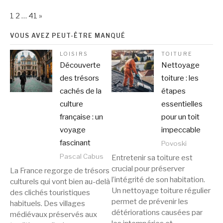
Page:
Next
1
2
…
41
»
VOUS AVEZ PEUT-ÊTRE MANQUÉ
LOISIRS
TOITURE
Découverte
Nettoyage
des trésors
toiture : les
cachés de la
étapes
culture
essentielles
française : un
pour un toit
voyage
impeccable
fascinant
Povoski
Pascal Cabus
Entretenir sa toiture est
crucial pour préserver
La France regorge de trésors
l’intégrité de son habitation.
culturels qui vont bien au-delà
Un nettoyage toiture régulier
des clichés touristiques
permet de prévenir les
habituels. Des villages
détériorations causées par
médiévaux préservés aux