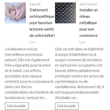
SANTÉ
ARTISANS
Traitement
Installer un
ostéopathique
rideau
pour favoriser
métallique
la bonne santé
pour son
de votre bébé !
commerce
Luc
Luc
La naissance est un
Que ce soit dans un bâtiment
merveilleux processus
à usage d’habitation ou à
naturel. Elle est également
usage commercial, les biens
très exigeante pour la mère
et surtout les occupants ont
et le bébé. Les effets
besoin d’être parfaitement
possibles d’un espace
protégés contre les actes de
restreint pour la croissance in
cambriolages ou de
utero, les forces
vandalismes. Autrement dit, il
considérables du travail et de
est toujours indispensable
la naissance, surtout en…
d’installer un…
Lire la suite
Lire la suite