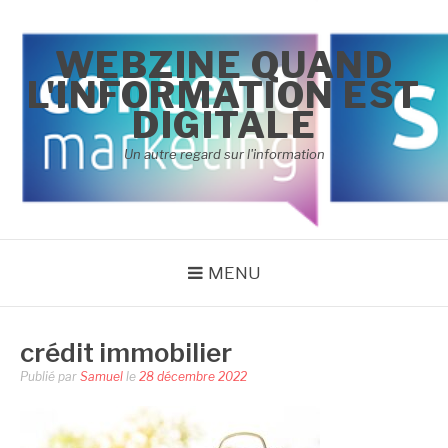
Aller
au
WEBZINE QUAND
contenu
L'INFORMATION EST
DIGITALE
Un autre regard sur l'information
MENU
crédit immobilier
Publié par
Samuel
le
28 décembre 2022