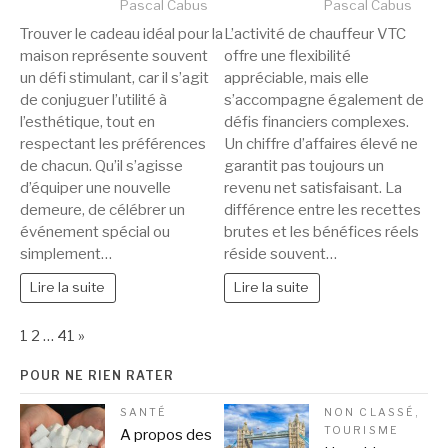
Pascal Cabus
Pascal Cabus
Trouver le cadeau idéal pour la
L’activité de chauffeur VTC
maison représente souvent
offre une flexibilité
un défi stimulant, car il s’agit
appréciable, mais elle
de conjuguer l’utilité à
s’accompagne également de
l’esthétique, tout en
défis financiers complexes.
respectant les préférences
Un chiffre d’affaires élevé ne
de chacun. Qu’il s’agisse
garantit pas toujours un
d’équiper une nouvelle
revenu net satisfaisant. La
demeure, de célébrer un
différence entre les recettes
événement spécial ou
brutes et les bénéfices réels
simplement…
réside souvent…
Lire la suite
Lire la suite
Page:
Next
1
2
…
41
»
POUR NE RIEN RATER
SANTÉ
NON CLASSÉ
,
TOURISME
A propos des