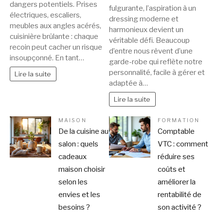
dangers potentiels. Prises
fulgurante, l’aspiration à un
électriques, escaliers,
dressing moderne et
meubles aux angles acérés,
harmonieux devient un
cuisinière brûlante : chaque
véritable défi. Beaucoup
recoin peut cacher un risque
d’entre nous rêvent d’une
insoupçonné. En tant…
garde-robe qui reflète notre
personnalité, facile à gérer et
Lire la suite
adaptée à…
Lire la suite
MAISON
FORMATION
De la cuisine au
Comptable
salon : quels
VTC : comment
cadeaux
réduire ses
maison choisir
coûts et
selon les
améliorer la
envies et les
rentabilité de
besoins ?
son activité ?