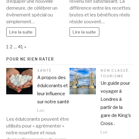
d’équiper une nouvelle
revenu net satisfaisant. La
demeure, de célébrer un
différence entre les recettes
événement spécial ou
brutes et les bénéfices réels
simplement…
réside souvent…
Lire la suite
Lire la suite
Page:
Next
1
2
…
41
»
POUR NE RIEN RATER
SANTÉ
NON CLASSÉ
,
TOURISME
A propos des
Un guide pour
édulcorants et
voyager à
leur influence
Londres à
sur notre santé
partir de la
Luc
gare de King’s
Les édulcorants peuvent être
Cross .
utilisés pour « agrémenter »
Luc
notre nourriture et nous