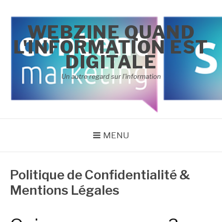
Aller
au
WEBZINE QUAND
contenu
L'INFORMATION EST
DIGITALE
Un autre regard sur l'information
MENU
Politique de Confidentialité &
Mentions Légales