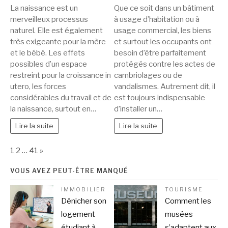
La naissance est un
Que ce soit dans un bâtiment
merveilleux processus
à usage d’habitation ou à
naturel. Elle est également
usage commercial, les biens
très exigeante pour la mère
et surtout les occupants ont
et le bébé. Les effets
besoin d’être parfaitement
possibles d’un espace
protégés contre les actes de
restreint pour la croissance in
cambriolages ou de
utero, les forces
vandalismes. Autrement dit, il
considérables du travail et de
est toujours indispensable
la naissance, surtout en…
d’installer un…
Lire la suite
Lire la suite
Page:
Next
1
2
…
41
»
VOUS AVEZ PEUT-ÊTRE MANQUÉ
IMMOBILIER
TOURISME
Dénicher son
Comment les
logement
musées
étudiant à
s’adaptent aux