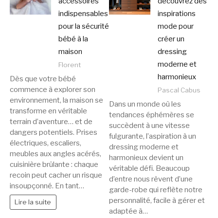
accessoires
découvrez des
indispensables
inspirations
pour la sécurité
mode pour
bébé à la
créer un
maison
dressing
moderne et
Florent
harmonieux
Dès que votre bébé
commence à explorer son
Pascal Cabus
environnement, la maison se
Dans un monde où les
transforme en véritable
tendances éphémères se
terrain d’aventure… et de
succèdent à une vitesse
dangers potentiels. Prises
fulgurante, l’aspiration à un
électriques, escaliers,
dressing moderne et
meubles aux angles acérés,
harmonieux devient un
cuisinière brûlante : chaque
véritable défi. Beaucoup
recoin peut cacher un risque
d’entre nous rêvent d’une
insoupçonné. En tant…
garde-robe qui reflète notre
personnalité, facile à gérer et
Lire la suite
adaptée à…