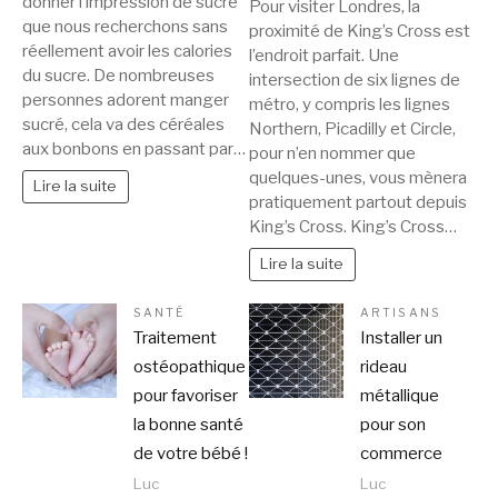
donner l’impression de sucre
Pour visiter Londres, la
que nous recherchons sans
proximité de King’s Cross est
réellement avoir les calories
l’endroit parfait. Une
du sucre. De nombreuses
intersection de six lignes de
personnes adorent manger
métro, y compris les lignes
sucré, cela va des céréales
Northern, Picadilly et Circle,
aux bonbons en passant par…
pour n’en nommer que
quelques-unes, vous mènera
Lire la suite
pratiquement partout depuis
King’s Cross. King’s Cross…
Lire la suite
SANTÉ
ARTISANS
Traitement
Installer un
ostéopathique
rideau
pour favoriser
métallique
la bonne santé
pour son
de votre bébé !
commerce
Luc
Luc