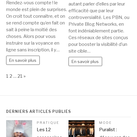
Rendez-vous compte ! le
autant parler d’elles par leur
monde est plein de surprises.
efficacité que par leur
On croit tout connaître, et on
controversialité. Les PBN, ou
se rend compte qu’en fait on
Private Blog Networks, en
sait à peine la moitié des
font indéniablement partie.
choses. Alors pour vous
Ces réseaux de sites conçus
instruire sur la voyance en
pour booster la visibilité d’un
ligne sans inscription, il y…
site cible…
En savoir plus
En savoir plus
Page:
Next
1
2
…
21
»
DERNIERS ARTICLES PUBLIÉS
PRATIQUE
MODE
Les 12
Puralist :