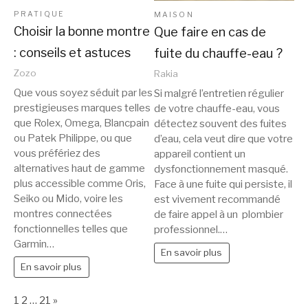
PRATIQUE
MAISON
Choisir la bonne montre
Que faire en cas de
: conseils et astuces
fuite du chauffe-eau ?
Zozo
Rakia
Que vous soyez séduit par les
Si malgré l’entretien régulier
prestigieuses marques telles
de votre chauffe-eau, vous
que Rolex, Omega, Blancpain
détectez souvent des fuites
ou Patek Philippe, ou que
d’eau, cela veut dire que votre
vous préfériez des
appareil contient un
alternatives haut de gamme
dysfonctionnement masqué.
plus accessible comme Oris,
Face à une fuite qui persiste, il
Seiko ou Mido, voire les
est vivement recommandé
montres connectées
de faire appel à un plombier
fonctionnelles telles que
professionnel.…
Garmin…
En savoir plus
En savoir plus
Page:
Next
1
2
…
21
»