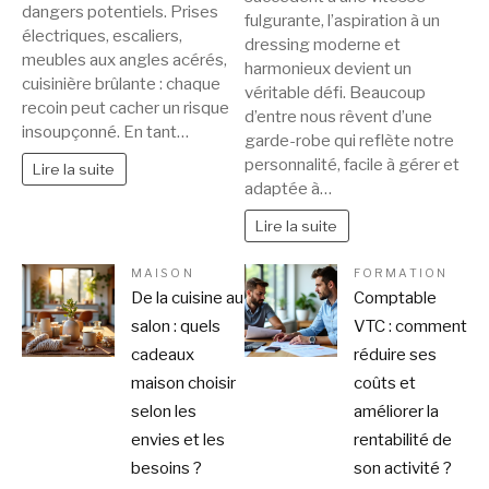
dangers potentiels. Prises
fulgurante, l’aspiration à un
électriques, escaliers,
dressing moderne et
meubles aux angles acérés,
harmonieux devient un
cuisinière brûlante : chaque
véritable défi. Beaucoup
recoin peut cacher un risque
d’entre nous rêvent d’une
insoupçonné. En tant…
garde-robe qui reflète notre
personnalité, facile à gérer et
Lire la suite
adaptée à…
Lire la suite
MAISON
FORMATION
De la cuisine au
Comptable
salon : quels
VTC : comment
cadeaux
réduire ses
maison choisir
coûts et
selon les
améliorer la
envies et les
rentabilité de
besoins ?
son activité ?