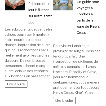
Un guide pour
édulcorants et
voyager à
leur influence
Londres à
sur notre santé
partir de la
Luc
gare de King’s
Les édulcorants peuvent être
Cross .
utilisés pour « agrémenter »
Luc
notre nourriture et nous
donner l’impression de sucre
Pour visiter Londres, la
que nous recherchons sans
proximité de King’s Cross est
réellement avoir les calories
l’endroit parfait. Une
du sucre. De nombreuses
intersection de six lignes de
personnes adorent manger
métro, y compris les lignes
sucré, cela va des céréales
Northern, Picadilly et Circle,
aux bonbons en passant par…
pour n’en nommer que
quelques-unes, vous mènera
Lire la suite
pratiquement partout depuis
King’s Cross. King’s Cross…
Lire la suite