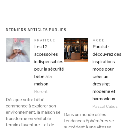
DERNIERS ARTICLES PUBLIÉS
PRATIQUE
MODE
Les 12
Puralist :
accessoires
découvrez des
indispensables
inspirations
pour la sécurité
mode pour
bébé à la
créer un
maison
dressing
moderne et
Florent
harmonieux
Dès que votre bébé
commence à explorer son
Pascal Cabus
environnement, la maison se
Dans un monde où les
transforme en véritable
tendances éphémères se
terrain d’aventure… et de
succèdent à une vitesse