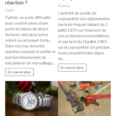
réaction ?
Audrey
Rakia
L’activité du syndic de
Parfois, on a une difficulté
copropriété est réglementée
pour ouvrir le pêne d’une
par la loi Hoguet datant du 2
porte en raison de divers
juillet 1970 sur l’exercice de
facteurs, tels qu’un pêne
ses professions immobilières
coincé ou un loquet tordu.
et par la loi du 1à juillet 1965
Dans ces cas, la bonne
sur la copropriété. En principe,
réaction consiste à vérifier le
toute propriété bien digne
bon fonctionnement du
de…
mécanisme de verrouillage…
En savoir plus
En savoir plus