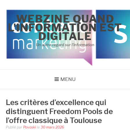
Aller
au
WEBZINE QUAND
contenu
L'INFORMATION EST
DIGITALE
Un autre regard sur l'information
MENU
Les critères d’excellence qui
distinguent Freedom Pools de
l’offre classique à Toulouse
Publié par
Povoski
le
30 mars 2026