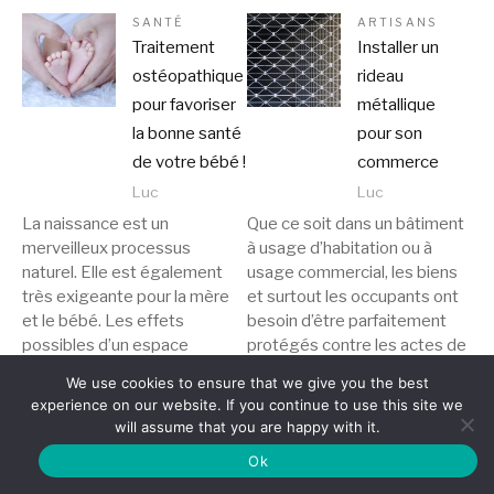
SANTÉ
ARTISANS
Traitement
Installer un
ostéopathique
rideau
pour favoriser
métallique
la bonne santé
pour son
de votre bébé !
commerce
Luc
Luc
La naissance est un
Que ce soit dans un bâtiment
merveilleux processus
à usage d’habitation ou à
naturel. Elle est également
usage commercial, les biens
très exigeante pour la mère
et surtout les occupants ont
et le bébé. Les effets
besoin d’être parfaitement
possibles d’un espace
protégés contre les actes de
restreint pour la croissance in
cambriolages ou de
We use cookies to ensure that we give you the best
utero, les forces
vandalismes. Autrement dit, il
experience on our website. If you continue to use this site we
considérables du travail et de
est toujours indispensable
will assume that you are happy with it.
la naissance, surtout en…
d’installer un…
Ok
Lire la suite
Lire la suite