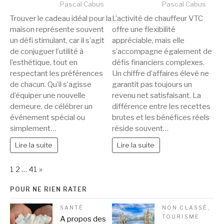
Pascal Cabus
Pascal Cabus
Trouver le cadeau idéal pour la
L’activité de chauffeur VTC
maison représente souvent
offre une flexibilité
un défi stimulant, car il s’agit
appréciable, mais elle
de conjuguer l’utilité à
s’accompagne également de
l’esthétique, tout en
défis financiers complexes.
respectant les préférences
Un chiffre d’affaires élevé ne
de chacun. Qu’il s’agisse
garantit pas toujours un
d’équiper une nouvelle
revenu net satisfaisant. La
demeure, de célébrer un
différence entre les recettes
événement spécial ou
brutes et les bénéfices réels
simplement…
réside souvent…
Lire la suite
Lire la suite
Page:
Next
1
2
…
41
»
POUR NE RIEN RATER
SANTÉ
NON CLASSÉ
,
TOURISME
A propos des