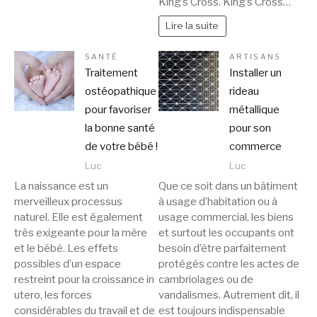
King’s Cross. King’s Cross…
Lire la suite
SANTÉ
ARTISANS
Traitement
Installer un
ostéopathique
rideau
pour favoriser
métallique
la bonne santé
pour son
de votre bébé !
commerce
Luc
Luc
La naissance est un
Que ce soit dans un bâtiment
merveilleux processus
à usage d’habitation ou à
naturel. Elle est également
usage commercial, les biens
très exigeante pour la mère
et surtout les occupants ont
et le bébé. Les effets
besoin d’être parfaitement
possibles d’un espace
protégés contre les actes de
restreint pour la croissance in
cambriolages ou de
utero, les forces
vandalismes. Autrement dit, il
considérables du travail et de
est toujours indispensable