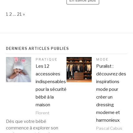
Page:
Next
1
2
…
21
»
DERNIERS ARTICLES PUBLIÉS
PRATIQUE
MODE
Les 12
Puralist :
accessoires
découvrez des
indispensables
inspirations
pour la sécurité
mode pour
bébé à la
créer un
maison
dressing
moderne et
Florent
harmonieux
Dès que votre bébé
commence à explorer son
Pascal Cabus