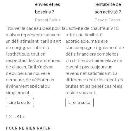
envies et les
rentabilité de
besoins ?
son activité ?
Pascal Cabus
Pascal Cabus
Trouver le cadeau idéal pour la
L’activité de chauffeur VTC
maison représente souvent
offre une flexibilité
un défi stimulant, car il s’agit
appréciable, mais elle
de conjuguer l’utilité à
s’accompagne également de
l’esthétique, tout en
défis financiers complexes.
respectant les préférences
Un chiffre d’affaires élevé ne
de chacun. Qu’il s’agisse
garantit pas toujours un
d’équiper une nouvelle
revenu net satisfaisant. La
demeure, de célébrer un
différence entre les recettes
événement spécial ou
brutes et les bénéfices réels
simplement…
réside souvent…
Lire la suite
Lire la suite
Page:
Next
1
2
…
41
»
POUR NE RIEN RATER