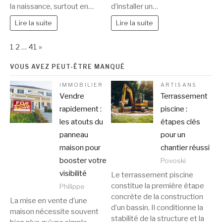
la naissance, surtout en…
d’installer un…
Lire la suite
Lire la suite
Page:
Next
1
2
…
41
»
VOUS AVEZ PEUT-ÊTRE MANQUÉ
IMMOBILIER
ARTISANS
Vendre
Terrassement
rapidement :
piscine :
les atouts du
étapes clés
panneau
pour un
maison pour
chantier réussi
booster votre
Povoski
visibilité
Le terrassement piscine
constitue la première étape
Philippe
concrète de la construction
La mise en vente d’une
d’un bassin. Il conditionne la
maison nécessite souvent
stabilité de la structure et la