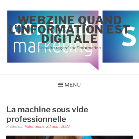
Aller
au
WEBZINE QUAND
contenu
L'INFORMATION EST
DIGITALE
Un autre regard sur l'information
MENU
La machine sous vide
professionnelle
Publié par
Valentina
le
23 août 2022