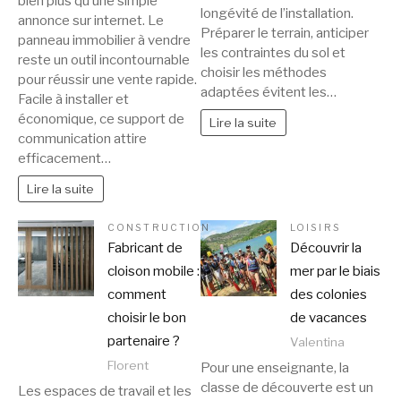
bien plus qu’une simple
longévité de l’installation.
annonce sur internet. Le
Préparer le terrain, anticiper
panneau immobilier à vendre
les contraintes du sol et
reste un outil incontournable
choisir les méthodes
pour réussir une vente rapide.
adaptées évitent les…
Facile à installer et
économique, ce support de
Lire la suite
communication attire
efficacement…
Lire la suite
CONSTRUCTION
LOISIRS
Fabricant de
Découvrir la
cloison mobile :
mer par le biais
comment
des colonies
choisir le bon
de vacances
partenaire ?
Valentina
Florent
Pour une enseignante, la
classe de découverte est un
Les espaces de travail et les