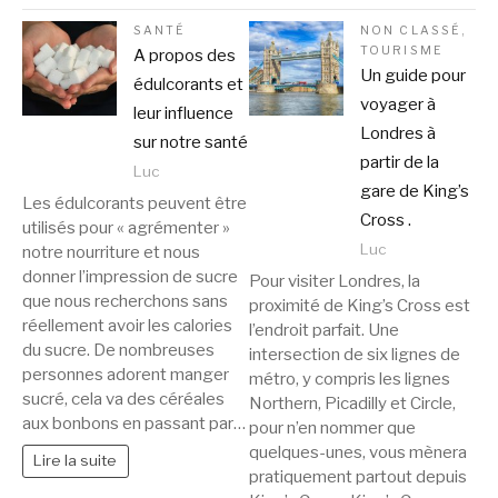
SANTÉ
NON CLASSÉ
,
TOURISME
A propos des
Un guide pour
édulcorants et
voyager à
leur influence
Londres à
sur notre santé
partir de la
Luc
gare de King’s
Les édulcorants peuvent être
Cross .
utilisés pour « agrémenter »
Luc
notre nourriture et nous
donner l’impression de sucre
Pour visiter Londres, la
que nous recherchons sans
proximité de King’s Cross est
réellement avoir les calories
l’endroit parfait. Une
du sucre. De nombreuses
intersection de six lignes de
personnes adorent manger
métro, y compris les lignes
sucré, cela va des céréales
Northern, Picadilly et Circle,
aux bonbons en passant par…
pour n’en nommer que
quelques-unes, vous mènera
Lire la suite
pratiquement partout depuis