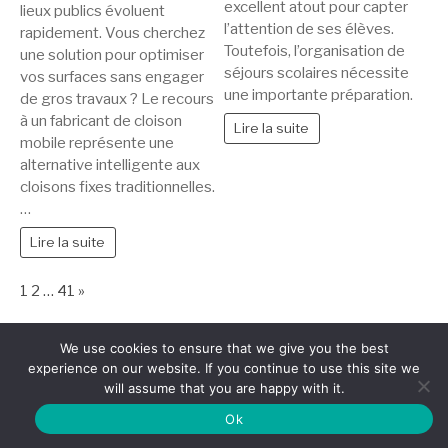
excellent atout pour capter
lieux publics évoluent
l’attention de ses élèves.
rapidement. Vous cherchez
Toutefois, l’organisation de
une solution pour optimiser
séjours scolaires nécessite
vos surfaces sans engager
une importante préparation.
de gros travaux ? Le recours
à un fabricant de cloison
Lire la suite
mobile représente une
alternative intelligente aux
cloisons fixes traditionnelles.
…
Lire la suite
Page:
Next
1
2
…
41
»
We use cookies to ensure that we give you the best
experience on our website. If you continue to use this site we
Copyright © PM Webzine quand l'information est digitale | Tous droits
will assume that you are happy with it.
réservés.
Thème Fashify par
FRT
Ok