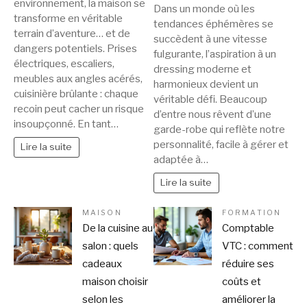
environnement, la maison se
Dans un monde où les
transforme en véritable
tendances éphémères se
terrain d’aventure… et de
succèdent à une vitesse
dangers potentiels. Prises
fulgurante, l’aspiration à un
électriques, escaliers,
dressing moderne et
meubles aux angles acérés,
harmonieux devient un
cuisinière brûlante : chaque
véritable défi. Beaucoup
recoin peut cacher un risque
d’entre nous rêvent d’une
insoupçonné. En tant…
garde-robe qui reflète notre
personnalité, facile à gérer et
Lire la suite
adaptée à…
Lire la suite
MAISON
FORMATION
De la cuisine au
Comptable
salon : quels
VTC : comment
cadeaux
réduire ses
maison choisir
coûts et
selon les
améliorer la