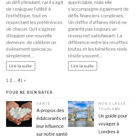
un défi stimulant, car il s’agit
appréciable, mais elle
de conjuguer l’utilité à
s’accompagne également de
l’esthétique, tout en
défis financiers complexes.
respectant les préférences
Un chiffre d’affaires élevé ne
de chacun. Qu’il s’agisse
garantit pas toujours un
d’équiper une nouvelle
revenu net satisfaisant. La
demeure, de célébrer un
différence entre les recettes
événement spécial ou
brutes et les bénéfices réels
simplement…
réside souvent…
Lire la suite
Lire la suite
Page:
Next
1
2
…
41
»
POUR NE RIEN RATER
SANTÉ
NON CLASSÉ
,
TOURISME
A propos des
Un guide pour
édulcorants et
voyager à
leur influence
Londres à
sur notre santé