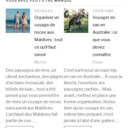
VOUS AVEZ PEUT-ÊTRE MANQUÉ
VOYAGES
TOURISME
Organiser un
Voyager en
voyage de
van en
noces aux
Australie : ce
Maldives : tout
que vous
ce qu’il faut
devez
savoir
connaître
Michel
Paula
Des paysages de rêve, un
C’est parti pour un road-trip
climat enchanteur, des plages
en van en Australie… À vous la
d’un blanc immaculé, des
liberté, l’aventure, les
hôtels de luxe… tout a été
paysages cachés… Mais
pensé pour vous permettre
avant, mettez en place une
de vivre un voyage de noces
bonne organisation. Notez
sans pareil aux Maldives.
bien qu’un voyage en van,
L’archipel des Maldives fait
même bien préparé, n’est
partie de ces…
jamais à l’abri d’une galère :…