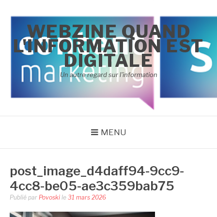
Aller
au
WEBZINE QUAND
contenu
L'INFORMATION EST
DIGITALE
Un autre regard sur l'information
MENU
post_image_d4daff94-9cc9-
4cc8-be05-ae3c359bab75
Publié par
Povoski
le
31 mars 2026