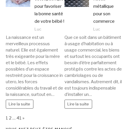
pour favoriser
métallique
la bonne santé
pour son
de votre bébé !
commerce
Luc
Luc
La naissance est un
Que ce soit dans un bâtiment
merveilleux processus
à usage d’habitation ou à
naturel. Elle est également
usage commercial, les biens
très exigeante pour la mère
et surtout les occupants ont
et le bébé. Les effets
besoin d’être parfaitement
possibles d’un espace
protégés contre les actes de
restreint pour la croissance in
cambriolages ou de
utero, les forces
vandalismes. Autrement dit, il
considérables du travail et de
est toujours indispensable
la naissance, surtout en…
d’installer un…
Lire la suite
Lire la suite
Page:
Next
1
2
…
41
»