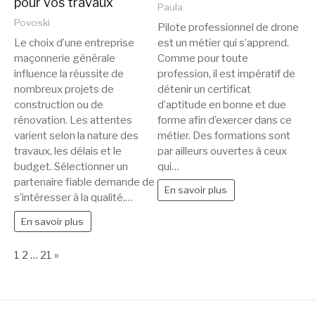
pour vos travaux
Paula
Povoski
Pilote professionnel de drone
est un métier qui s’apprend.
Le choix d’une entreprise
Comme pour toute
maçonnerie générale
profession, il est impératif de
influence la réussite de
détenir un certificat
nombreux projets de
d’aptitude en bonne et due
construction ou de
forme afin d’exercer dans ce
rénovation. Les attentes
métier. Des formations sont
varient selon la nature des
par ailleurs ouvertes à ceux
travaux, les délais et le
qui…
budget. Sélectionner un
partenaire fiable demande de
En savoir plus
s’intéresser à la qualité,…
En savoir plus
Page:
Next
1
2
…
21
»