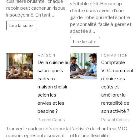
cuisinière brûlante : chaque
véritable défi. Beaucoup
recoin peut cacher un risque
d’entre nous rêvent d’une
insoupçonné. En tant…
garde-robe qui reflète notre
personnalité, facile à gérer et
Lire la suite
adaptée à…
Lire la suite
MAISON
FORMATION
De la cuisine au
Comptable
salon : quels
VTC : comment
cadeaux
réduire ses
maison choisir
coûts et
selon les
améliorer la
envies et les
rentabilité de
besoins ?
son activité ?
Pascal Cabus
Pascal Cabus
Trouver le cadeau idéal pour la
L’activité de chauffeur VTC
maison représente souvent
offre une flexibilité