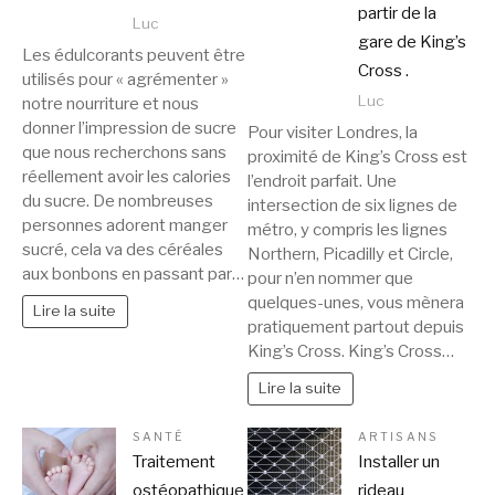
partir de la
Luc
gare de King’s
Les édulcorants peuvent être
Cross .
utilisés pour « agrémenter »
Luc
notre nourriture et nous
donner l’impression de sucre
Pour visiter Londres, la
que nous recherchons sans
proximité de King’s Cross est
réellement avoir les calories
l’endroit parfait. Une
du sucre. De nombreuses
intersection de six lignes de
personnes adorent manger
métro, y compris les lignes
sucré, cela va des céréales
Northern, Picadilly et Circle,
aux bonbons en passant par…
pour n’en nommer que
quelques-unes, vous mènera
Lire la suite
pratiquement partout depuis
King’s Cross. King’s Cross…
Lire la suite
SANTÉ
ARTISANS
Traitement
Installer un
ostéopathique
rideau