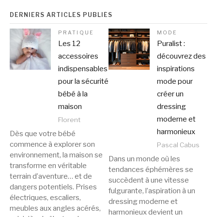
DERNIERS ARTICLES PUBLIÉS
PRATIQUE
MODE
Les 12
Puralist :
accessoires
découvrez des
indispensables
inspirations
pour la sécurité
mode pour
bébé à la
créer un
maison
dressing
moderne et
Florent
harmonieux
Dès que votre bébé
commence à explorer son
Pascal Cabus
environnement, la maison se
Dans un monde où les
transforme en véritable
tendances éphémères se
terrain d’aventure… et de
succèdent à une vitesse
dangers potentiels. Prises
fulgurante, l’aspiration à un
électriques, escaliers,
dressing moderne et
meubles aux angles acérés,
harmonieux devient un