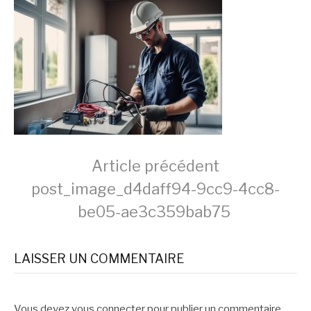
Lire
Article précédent
post_image_d4daff94-9cc9-4cc8-
la
be05-ae3c359bab75
suite
LAISSER UN COMMENTAIRE
Vous devez
vous connecter
pour publier un commentaire.