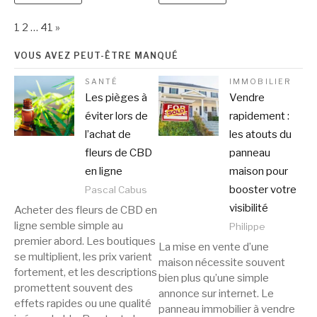
Page:
Next
1
2
…
41
»
VOUS AVEZ PEUT-ÊTRE MANQUÉ
SANTÉ
IMMOBILIER
Les pièges à
Vendre
éviter lors de
rapidement :
l’achat de
les atouts du
fleurs de CBD
panneau
en ligne
maison pour
booster votre
Pascal Cabus
visibilité
Acheter des fleurs de CBD en
ligne semble simple au
Philippe
premier abord. Les boutiques
La mise en vente d’une
se multiplient, les prix varient
maison nécessite souvent
fortement, et les descriptions
bien plus qu’une simple
promettent souvent des
annonce sur internet. Le
effets rapides ou une qualité
panneau immobilier à vendre