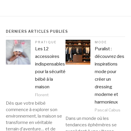
DERNIERS ARTICLES PUBLIÉS
PRATIQUE
MODE
Les 12
Puralist :
accessoires
découvrez des
indispensables
inspirations
pour la sécurité
mode pour
bébé à la
créer un
maison
dressing
moderne et
Florent
harmonieux
Dès que votre bébé
commence à explorer son
Pascal Cabus
environnement, la maison se
Dans un monde où les
transforme en véritable
tendances éphémères se
terrain d’aventure… et de