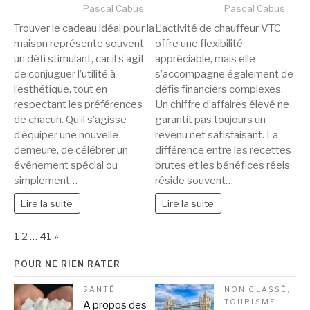
Pascal Cabus
Pascal Cabus
Trouver le cadeau idéal pour la
L’activité de chauffeur VTC
maison représente souvent
offre une flexibilité
un défi stimulant, car il s’agit
appréciable, mais elle
de conjuguer l’utilité à
s’accompagne également de
l’esthétique, tout en
défis financiers complexes.
respectant les préférences
Un chiffre d’affaires élevé ne
de chacun. Qu’il s’agisse
garantit pas toujours un
d’équiper une nouvelle
revenu net satisfaisant. La
demeure, de célébrer un
différence entre les recettes
événement spécial ou
brutes et les bénéfices réels
simplement…
réside souvent…
Lire la suite
Lire la suite
Page:
Next
1
2
…
41
»
POUR NE RIEN RATER
SANTÉ
NON CLASSÉ
,
TOURISME
A propos des