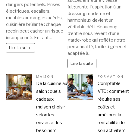
succèdent à une vitesse
dangers potentiels. Prises
fulgurante, l’aspiration à un
électriques, escaliers,
dressing moderne et
meubles aux angles acérés,
harmonieux devient un
cuisinière brûlante : chaque
véritable défi. Beaucoup
recoin peut cacher un risque
d’entre nous rêvent d’une
insoupçonné. En tant…
garde-robe qui reflète notre
personnalité, facile à gérer et
Lire la suite
adaptée à…
Lire la suite
MAISON
FORMATION
De la cuisine au
Comptable
salon : quels
VTC : comment
cadeaux
réduire ses
maison choisir
coûts et
selon les
améliorer la
envies et les
rentabilité de
besoins ?
son activité ?