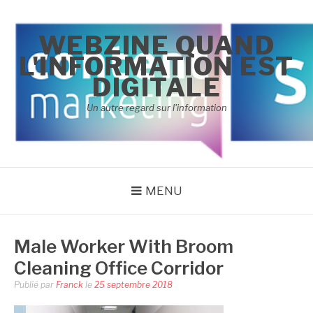
Aller
au
WEBZINE QUAND
contenu
L'INFORMATION EST
DIGITALE
Un autre regard sur l'information
MENU
Male Worker With Broom
Cleaning Office Corridor
Publié par
Franck
le
25 septembre 2018