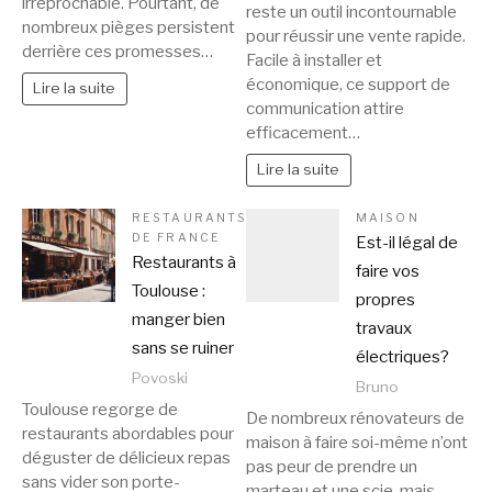
irréprochable. Pourtant, de
reste un outil incontournable
nombreux pièges persistent
pour réussir une vente rapide.
derrière ces promesses…
Facile à installer et
économique, ce support de
Lire la suite
communication attire
efficacement…
Lire la suite
RESTAURANTS
MAISON
DE FRANCE
Est-il légal de
Restaurants à
faire vos
Toulouse :
propres
manger bien
travaux
sans se ruiner
électriques?
Povoski
Bruno
Toulouse regorge de
De nombreux rénovateurs de
restaurants abordables pour
maison à faire soi-même n’ont
déguster de délicieux repas
pas peur de prendre un
sans vider son porte-
marteau et une scie, mais