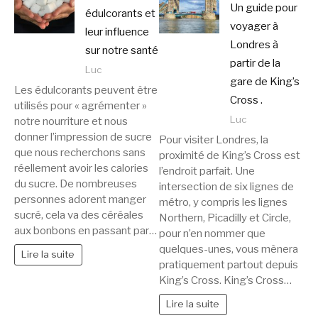
Un guide pour
édulcorants et
voyager à
leur influence
Londres à
sur notre santé
partir de la
Luc
gare de King’s
Les édulcorants peuvent être
Cross .
utilisés pour « agrémenter »
Luc
notre nourriture et nous
donner l’impression de sucre
Pour visiter Londres, la
que nous recherchons sans
proximité de King’s Cross est
réellement avoir les calories
l’endroit parfait. Une
du sucre. De nombreuses
intersection de six lignes de
personnes adorent manger
métro, y compris les lignes
sucré, cela va des céréales
Northern, Picadilly et Circle,
aux bonbons en passant par…
pour n’en nommer que
quelques-unes, vous mènera
Lire la suite
pratiquement partout depuis
King’s Cross. King’s Cross…
Lire la suite