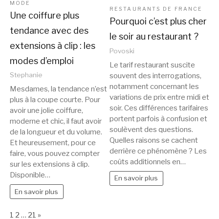
MODE
RESTAURANTS DE FRANCE
Une coiffure plus
Pourquoi c’est plus cher
tendance avec des
le soir au restaurant ?
extensions à clip : les
Povoski
modes d’emploi
Le tarif restaurant suscite
Stephanie
souvent des interrogations,
notamment concernant les
Mesdames, la tendance n’est
variations de prix entre midi et
plus à la coupe courte. Pour
soir. Ces différences tarifaires
avoir une jolie coiffure,
portent parfois à confusion et
moderne et chic, il faut avoir
soulèvent des questions.
de la longueur et du volume.
Quelles raisons se cachent
Et heureusement, pour ce
derrière ce phénomène ? Les
faire, vous pouvez compter
coûts additionnels en…
sur les extensions à clip.
Disponible…
En savoir plus
En savoir plus
Page:
Next
1
2
…
21
»