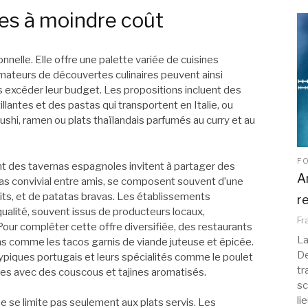
les à moindre coût
onnelle. Elle offre une palette variée de cuisines
amateurs de découvertes culinaires peuvent ainsi
 excéder leur budget. Les propositions incluent des
illantes et des pastas qui transportent en Italie, ou
shi, ramen ou plats thaïlandais parfumés au curry et au
F
ant des tavernas espagnoles invitent à partager des
A
pas convivial entre amis, se composent souvent d’une
rits, et de patatas bravas. Les établissements
r
ualité, souvent issus de producteurs locaux,
Fr
 Pour compléter cette offre diversifiée, des restaurants
La
s comme les tacos garnis de viande juteuse et épicée.
De
piques portugais et leurs spécialités comme le poulet
tr
tales avec des couscous et tajines aromatisés.
sc
li
ne se limite pas seulement aux plats servis. Les