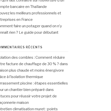
 qu’il faut connaître sur l’ouverture d’un
mpte bancaire en Thaïlande
ouvez les meilleurs professionnels et
treprises en France
mment faire un potager quand on n’y
nnaît rien ? Le guide pour débutant
OMMENTAIRES RÉCENTS
olation des combles : Comment réduire
tre facture de chauffage de 30 % ?
dans
ison plus chaude et moins énergivore
âce à l’isolation thermique
rrassement piscine : étapes essentielles
ur un chantier bien préparé
dans
tuces pour réussir votre projet de
çonnerie maison
tretien climatisation muret : points