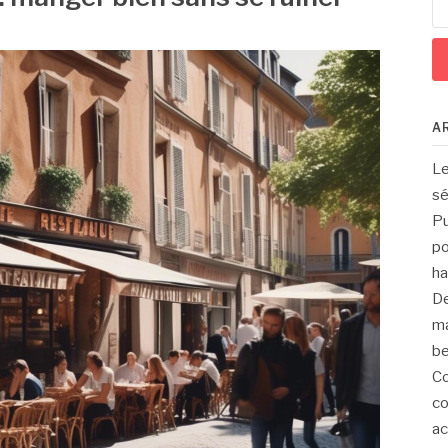
A
Le
sé
Pu
po
ha
De
ma
be
Co
co
ac