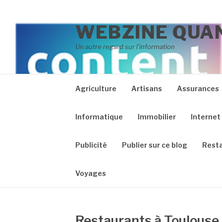
Aller
au
WEBZINE QUAN
contenu
Un autre regard sur l'information
Agriculture
Artisans
Assurances
Informatique
Immobilier
Internet
Publicité
Publier sur ce blog
Resta
Voyages
Restaurants à Toulouse 