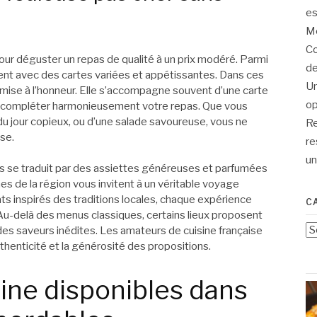
es
Me
Co
our déguster un repas de qualité à un prix modéré. Parmi
de
uent avec des cartes variées et appétissantes. Dans ces
Un
t mise à l’honneur. Elle s’accompagne souvent d’une carte
op
 compléter harmonieusement votre repas. Que vous
du jour copieux, ou d’une salade savoureuse, vous ne
Re
use.
re
un
ns se traduit par des assiettes généreuses et parfumées
ines de la région vous invitent à un véritable voyage
lats inspirés des traditions locales, chaque expérience
C
Au-delà des menus classiques, certains lieux proposent
Ca
es saveurs inédites. Les amateurs de cuisine française
thenticité et la générosité des propositions.
sine disponibles dans