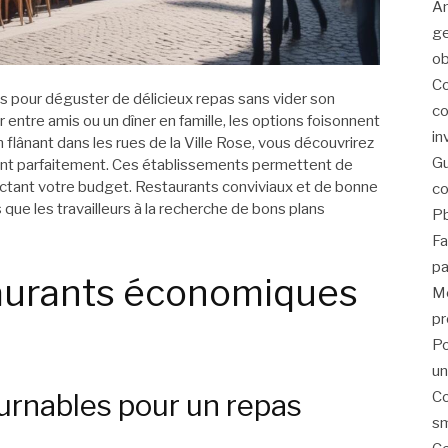
Am
ge
ob
Co
 pour déguster de délicieux repas sans vider son
co
entre amis ou un dîner en famille, les options foisonnent
in
 flânant dans les rues de la Ville Rose, vous découvrirez
Gu
ient parfaitement. Ces établissements permettent de
ctant votre budget. Restaurants conviviaux et de bonne
co
s que les travailleurs à la recherche de bons plans
Pb
Fa
pa
taurants économiques
Me
pr
Po
un
Co
urnables pour un repas
sm