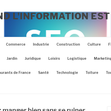
D L'INFORMATION EST
Commerce
Industrie
Construction
Culture
F
Jardin
Juridique
Loisirs
Logistique
Marketin
urants de France
Santé
Technologie
Toiture
To
: manger bien sans se ruiner
Re