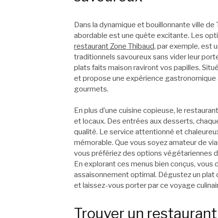
Dans la dynamique et bouillonnante ville de T
abordable est une quête excitante. Les opti
restaurant Zone Thibaud
, par exemple, est 
traditionnels savoureux sans vider leur por
plats faits maison raviront vos papilles. Situ
et propose une expérience gastronomique a
gourmets.
En plus d’une cuisine copieuse, le restaurant 
et locaux. Des entrées aux desserts, chaque 
qualité. Le service attentionné et chaleureu
mémorable. Que vous soyez amateur de vian
vous préfériez des options végétariennes dél
En explorant ces menus bien conçus, vous d
assaisonnement optimal. Dégustez un plat du
et laissez-vous porter par ce voyage culinai
Trouver un restaurant