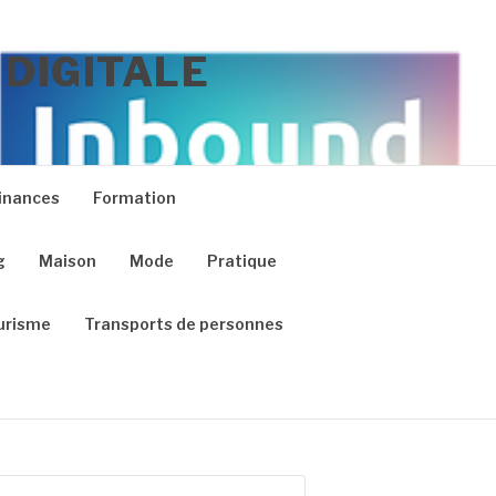
 DIGITALE
inances
Formation
g
Maison
Mode
Pratique
urisme
Transports de personnes
chercher :