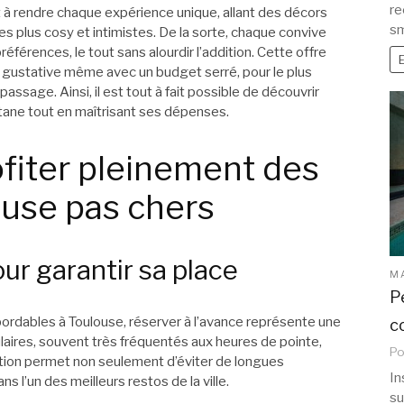
re
à rendre chaque expérience unique, allant des décors
sm
 plus cosy et intimistes. De la sorte, chaque convive
éférences, le tout sans alourdir l’addition. Cette offre
 gustative même avec un budget serré, pour le plus
passage. Ainsi, il est tout à fait possible de découvrir
tane tout en maîtrisant ses dépenses.
ofiter pleinement des
ouse pas chers
ur garantir sa place
M
P
ordables à Toulouse, réserver à l’avance représente une
c
aires, souvent très fréquentés aux heures de pointe,
Po
pation permet non seulement d’éviter de longues
In
s l’un des meilleurs restos de la ville.
su