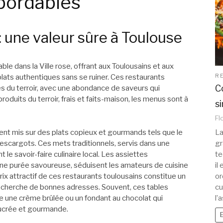
abordables
 : une valeur sûre à Toulouse
able dans la Ville rose, offrant aux Toulousains et aux
R
lats authentiques sans se ruiner. Ces restaurants
C
 du terroir, avec une abondance de saveurs qui
e produits du terroir, frais et faits-maison, les menus sont à
s
Fl
ent mis sur des plats copieux et gourmands tels que le
La
 escargots. Ces mets traditionnels, servis dans une
gr
 le savoir-faire culinaire local. Les assiettes
te
une purée savoureuse, séduisent les amateurs de cuisine
il
prix attractif de ces restaurants toulousains constitue un
or
echerche de bonnes adresses. Souvent, ces tables
cu
 une crème brûlée ou un fondant au chocolat qui
l’
sucrée et gourmande.