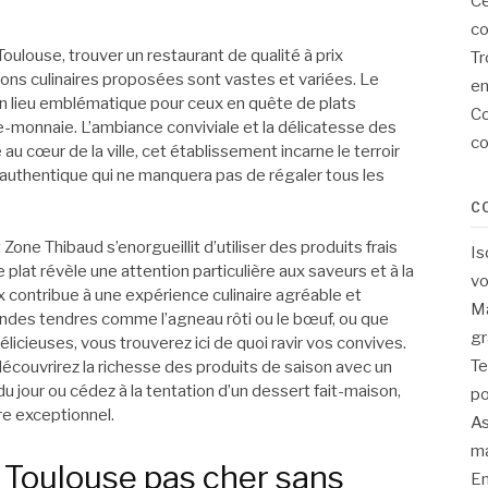
Ce
co
oulouse, trouver un restaurant de qualité à prix
Tr
ons culinaires proposées sont vastes et variées. Le
en
un lieu emblématique pour ceux en quête de plats
Co
te-monnaie. L’ambiance conviviale et la délicatesse des
co
é au cœur de la ville, cet établissement incarne le terroir
uthentique qui ne manquera pas de régaler tous les
C
Zone Thibaud s’enorgueillit d’utiliser des produits frais
Is
plat révèle une attention particulière aux saveurs et à la
vo
x contribue à une expérience culinaire agréable et
Ma
des tendres comme l’agneau rôti ou le bœuf, ou que
gr
icieuses, vous trouverez ici de quoi ravir vos convives.
Te
écouvrirez la richesse des produits de saison avec un
 jour ou cédez à la tentation d’un dessert fait-maison,
po
re exceptionnel.
As
ma
 Toulouse pas cher sans
En